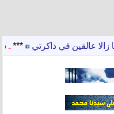
 عالقين في ذاكرتي
***
شيخ الش