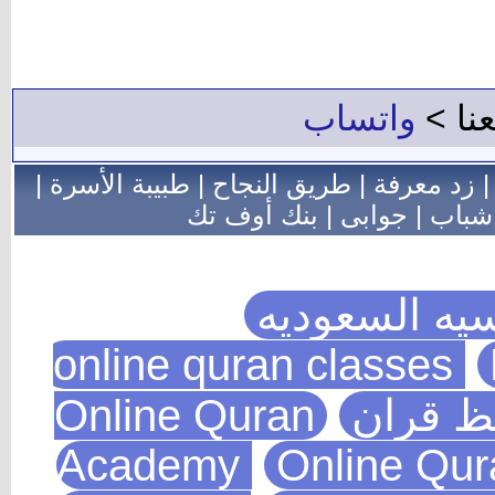
عنا >
واتساب
زد معرفة
|
طريق النجاح
|
طبيبة الأسرة
|
شباب
|
جوابى
|
بنك أوف تك
يه السعوديه
يظ قران
Online Quran
Academy
Online Qu