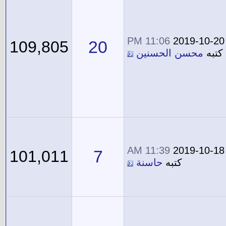
11:06 PM
2019-10-20
20
109,805
كتبه
محسن الحسنين
11:39 AM
2019-10-18
7
101,011
كتبه
حاسنة