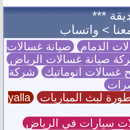
ة غسالات
ت الرياض
ك
شركة
ات
yalla
لرياض