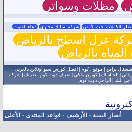
ر
مجاري
دعاء القنوت
الرياض
و أونلاين بالعربي
|
ت كوم
|
طبيبك
|
شركة
عد المنتدى
-
الأعلى