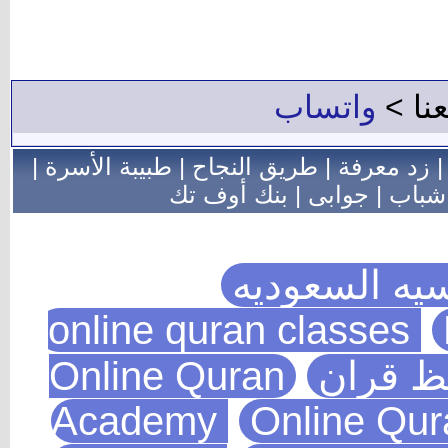
عنا >
واتساب
زد معرفة
|
طريق النجاح
|
طبيبة الأسرة
|
شباب
|
جوابى
|
بنك أوف تك
يه السعوديه
يظ قران
Online Quran
Academy
Online Qu