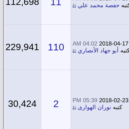
11
112,698
تبه
حفصة محمد علي
04:02 AM
2018-04-17
110
229,941
تبه
أبو جهاد الأنصاري
05:39 PM
2018-02-23
2
30,424
كتبه
نوران الهوارى