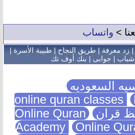
عنا >
واتساب
زد معرفة
|
طريق النجاح
|
طبيبة الأسرة
|
شباب
|
جوابى
|
بنك أوف تك
يه السعوديه
يظ قران
Online Quran
Academy
Online Qu