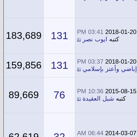
03:41 PM
2018-01-20
131
183,689
كتبه
ايوب نصر
03:37 PM
2018-01-20
131
159,856
إباضي وأعتز بإسلامي
10:36 PM
2015-08-15
76
89,669
كتبه
شبل العقيدة
06:44 AM
2014-03-07
32
62,619