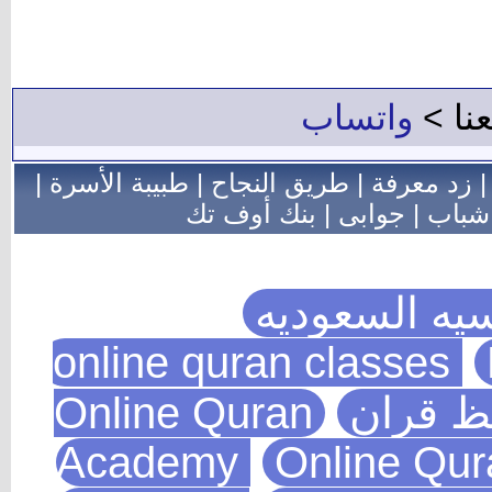
عنا >
واتساب
زد معرفة
|
طريق النجاح
|
طبيبة الأسرة
|
شباب
|
جوابى
|
بنك أوف تك
يه السعوديه
يظ قران
Online Quran
Academy
Online Qu