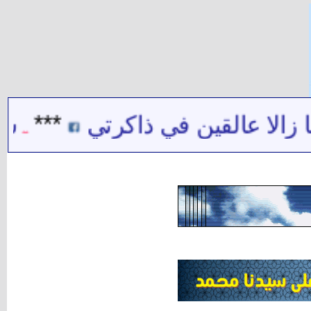
 عالقين في ذاكرتي
***
شيخ الش