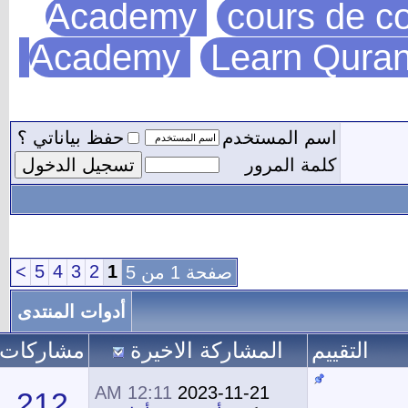
Academy
cou
Academy
Lear
مستخدم
حفظ بياناتي ؟
مرور
>
5
4
3
2
1
صفحة 1 من 5
أدوات المنتدى
المشاركة الاخيرة
مشاركات
المشاهدات
12:11 AM
2023-11-21
212
192,506