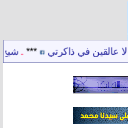
اكرتي
***
شيخ الشيعة حيدر حب 