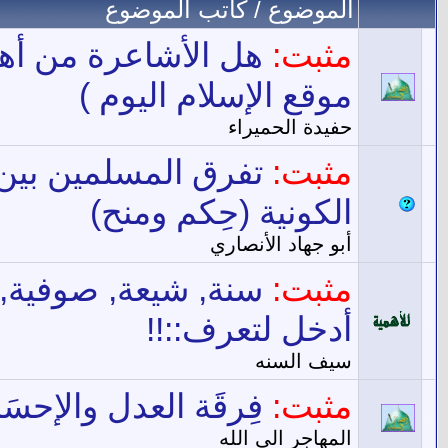
الموضوع
/
كاتب الموضوع
مثبت:
هل الأشاعرة من أهل 
موقع الإسلام اليوم )
حفيدة الحميراء
مثبت:
تفرق المسلمين بين ا
الكونية (حِكم ومنح)
أبو جهاد الأنصاري
مثبت:
سنة, شيعة, صوفية, ع
أدخل لتعرف::!!
سيف السنه
مثبت:
فِرقَة العدل والإحس
المهاجر الى الله