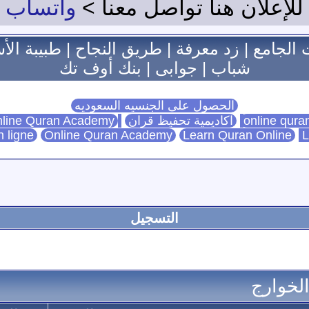
للإعلان هنا تواصل معنا >
واتساب
 الجامع
|
زد معرفة
|
طريق النجاح
|
طبيبة الأ
شباب
|
جوابى
|
بنك أوف تك
الحصول على الجنسيه السعوديه
اكاديمية تحفيظ قران
Online Quran Academy
line Quran Academy
n ligne
Online Quran Academy
Learn Quran Online
L
التسجيل
الخوارج