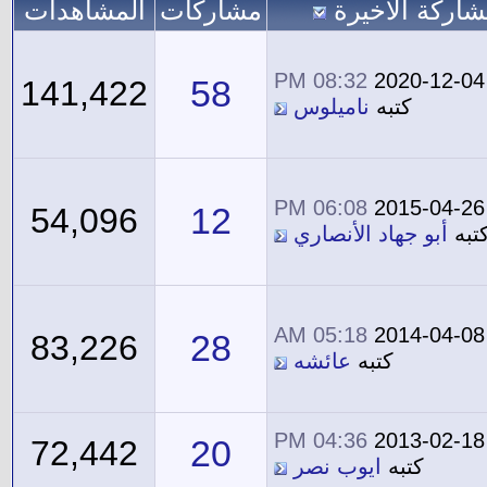
شاركة الاخيرة
مشاركات
المشاهدات
08:32 PM
2020-12-04
58
141,422
كتبه
ناميلوس
06:08 PM
2015-04-26
12
54,096
تبه
أبو جهاد الأنصاري
05:18 AM
2014-04-08
28
83,226
كتبه
عائشه
04:36 PM
2013-02-18
20
72,442
كتبه
ايوب نصر