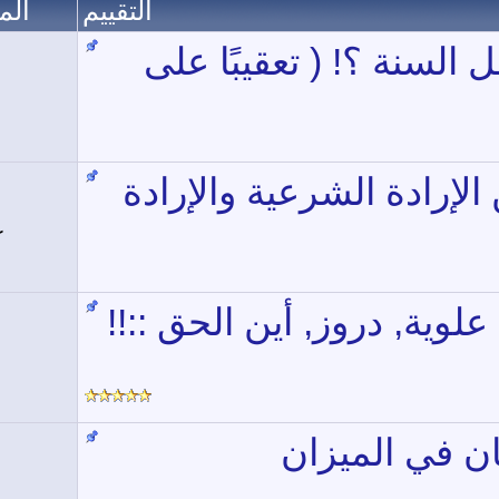
التقييم
الم
السنة ؟! ( تعقيبًا على
لإرادة الشرعية والإرادة
ك
لوية, دروز, أين الحق ::!!
َان في الميزان