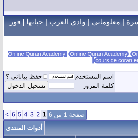
سرة
|
معلوماتي
|
وادي العرب
|
حياتها
|
فور
Online Quran Academy
On
cours de coran e
اسم المستخدم
حفظ بياناتي ؟
كلمة المرور
>
6
5
4
3
2
1
صفحة 1 من 6
أدوات المنتدى