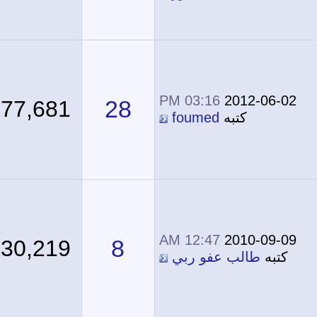
03:16 PM
2012-06-02
28
77,681
كتبه
foumed
12:47 AM
2010-09-09
8
30,219
كتبه
طالب عفو ربي