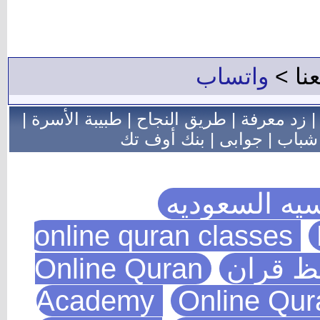
نا >
واتساب
زد معرفة
|
طريق النجاح
|
طبيبة الأسرة
|
باب
|
جوابى
|
بنك أوف تك
ه السعوديه
ظ قران
Online Quran
Academy
Online Q