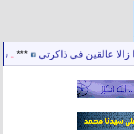
عالقين في ذاكرتي
***
شيخ الشي