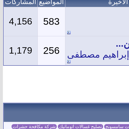
لاخيرة
المواضيع
المشاركات
583
4,156
...
256
1,179
إبراهيم مصطفى
ات سامسونج
تصليح غسالات اتوماتيك
شركة مكافحة حشرات