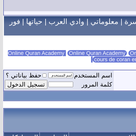
سرة
|
معلوماتي
|
وادي العرب
|
حياتها
|
فور
Online Quran Academy
On
cours de coran e
اسم المستخدم
حفظ بياناتي ؟
كلمة المرور