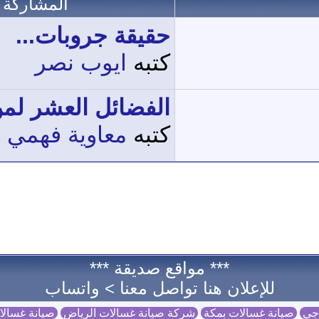
المشاركة ا
حقيقة جروبات...
كتبه
ايوب نصر
الفضائل العشر لمن
كتبه
معاوية فهمي 
*** مواقع صديقة ***
للإعلان هنا تواصل معنا >
واتساب
 جي
صيانة غسالات بمكة
شركة صيانة غسالات الرياض
صيانة غسال