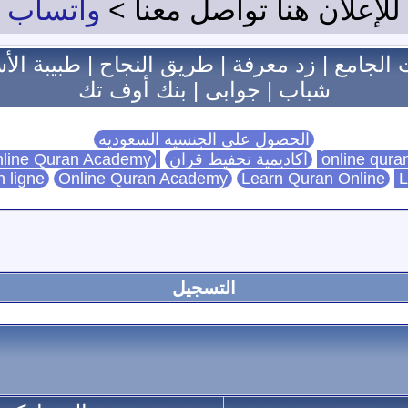
للإعلان هنا تواصل معنا >
واتساب
 الجامع
|
زد معرفة
|
طريق النجاح
|
طبيبة الأ
شباب
|
جوابى
|
بنك أوف تك
الحصول على الجنسيه السعوديه
اكاديمية تحفيظ قران
Online Quran Academy
line Quran Academy
n ligne
Online Quran Academy
Learn Quran Online
L
التسجيل