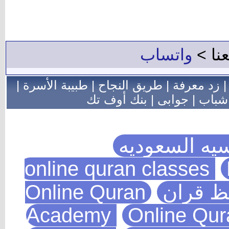
عنا >
واتساب
زد معرفة
|
طريق النجاح
|
طبيبة الأسرة
|
شباب
|
جوابى
|
بنك أوف تك
يه السعوديه
يظ قران
Online Quran
Academy
Online Qu