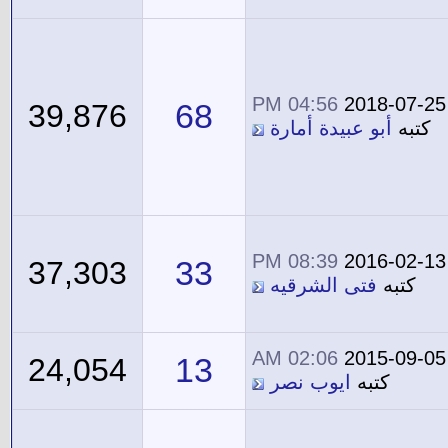
04:56 PM
2018-07-25
68
39,876
كتبه
أبو عبيدة أمارة
08:39 PM
2016-02-13
33
37,303
كتبه
فتى الشرقيه
02:06 AM
2015-09-05
13
24,054
كتبه
ايوب نصر