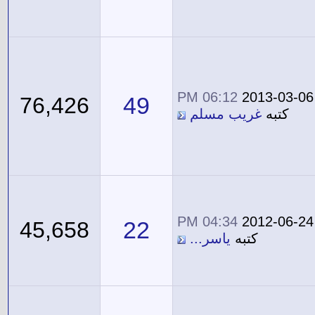
06:12 PM
2013-03-06
49
76,426
كتبه
غريب مسلم
04:34 PM
2012-06-24
22
45,658
كتبه
ياسر...