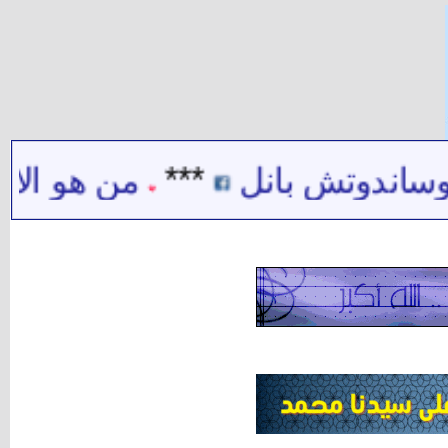
وتش بانل
***
من هو الامعة
*