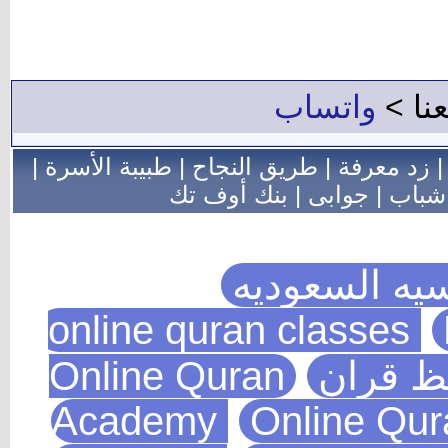
عنا >
واتساب
زد معرفة
|
طريق النجاح
|
طبيبة الأسرة
|
شباب
|
جوابى
|
بنك أوف تك
يه السعوديه
يظ قران
Online Quran
Academy
Online Qu