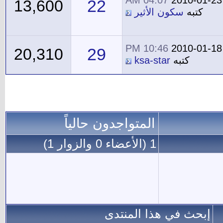
04:07 AM
2010-01-23
22
13,600
كتبه
سكون الأثير
10:46 PM
2010-01-18
29
20,310
كتبه
ksa-star
المتواجدون حالياً
1 (الأعضاء 0 والزوار 1)
إبحث في هذا المنتدى