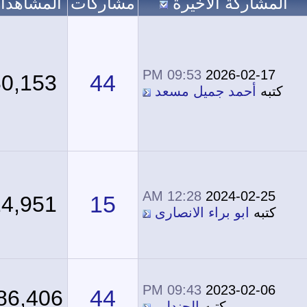
لمشاركة الاخيرة
مشاركات
المشاهدات
09:53 PM
2026-02-17
44
80,153
كتبه
أحمد جميل مسعد
12:28 AM
2024-02-25
15
24,951
كتبه
ابو براء الانصارى
09:43 PM
2023-02-06
44
186,406
كتبه
الجندلي