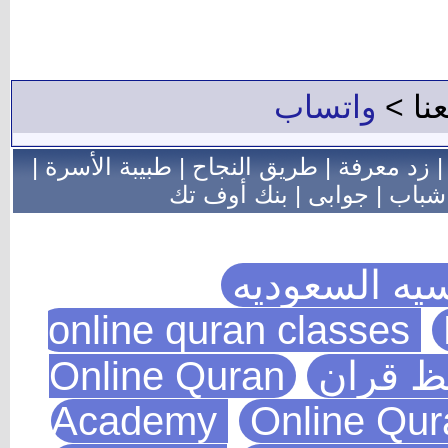
 >
واتساب
 معرفة
|
طريق النجاح
|
طبيبة الأسرة
|
اب
|
جوابى
|
بنك أوف تك
 السعوديه
 قران
Online Quran
Academy
Online Q