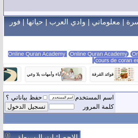
سرة
|
معلوماتي
|
وادي العرب
|
حياتها
|
فور
Online Quran Academy
On
cours de coran e
فوائد القرفة
آباء وأمهات بلا وعي
تربية ا
اسم المستخدم
حفظ بياناتي ؟
كلمة المرور
الاحصائيات البسيطة