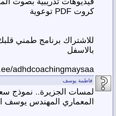
فيديوهات تدريبية بصوت المد
كروت PDF توعوية
للاشتراك برنامج طمني قلبك
بالاسفل
ktr.ee/adhdcoachingmaysaa
فاطمة يوسف
لمسات الجزيرة.. نموذج سعو
المعماري المهندس يوسف ال