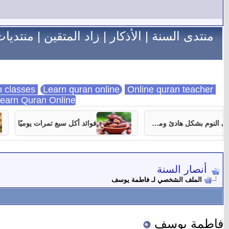
منتدى السنة
|
الأذكار
|
زاد المتقين
|
منتديات
Learn quran online
Online quran teacher
online quran classes
earn Quran Online
7 نصائح تساعدك على النوم بشكل هادئ ومستمر
فوائد أكل سبع تمرات يوميًا
أنصار السنة
الملف الشخصي لـ فاطمة يوسف
فاطمة يوسف