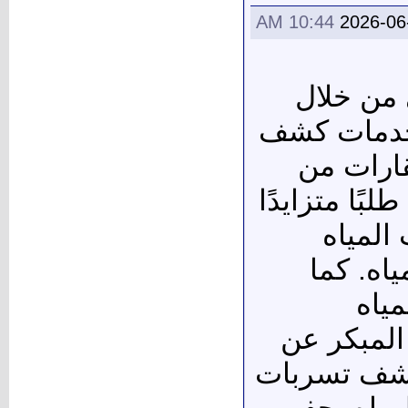
10:44 AM
2026-06
 من خلال
د خدمات كشف
قارات من
ًا متزايدًا
المياه
اه. كما
ياه
المبكر عن
 كشف تسربات