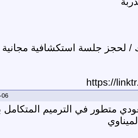
ربة
 / لحجز جلسة استكشافية مجانية ا
https://lin
-06
دي متطور في الترميم المتكامل بق
ميناوي