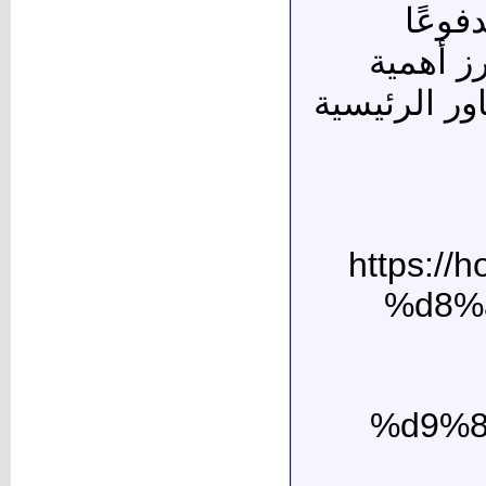
فوعًا
كبرى ومستهدفات رؤية المملكة 2030، تبرز أهمية
ور الرئيسية
https:
%d8%
%d9%8