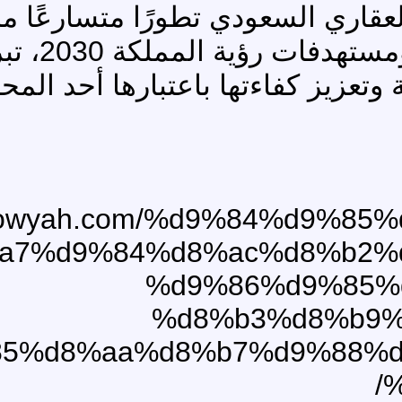
قاري السعودي تطورًا متسارعًا مد
بمشروعات التنمية ال
وتعزيز كفاءتها باعتبارها أحد المحا
//howyah.com/%d9%84%d9%8
a7%d9%84%d8%ac%d8%b2%
%d9%86%d9%85%
%d8%b3%d8%b9%
5%d8%aa%d8%b7%d9%88%d
%