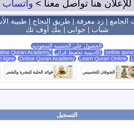
للإعلان هنا تواصل معنا >
واتساب
 الجامع
|
زد معرفة
|
طريق النجاح
|
طبيبة الأ
شباب
|
جوابى
|
بنك أوف تك
الحصول على الجنسيه السعوديه
اكاديمية تحفيظ قران
Online Quran Academy
line Quran Academy
n ligne
Online Quran Academy
Learn Quran Online
L
الشوفان للتخسيس
فوائد الحلبة للبشرة والشعر
التسجيل