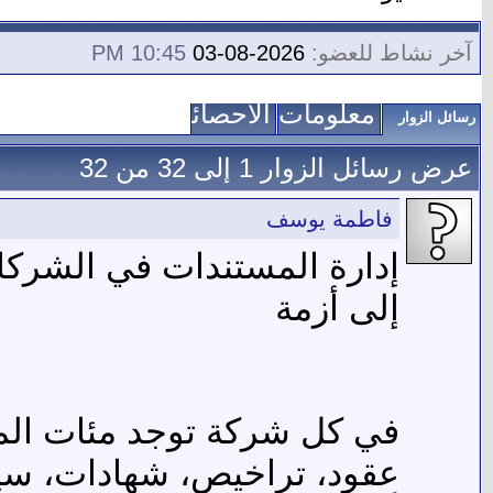
آخر نشاط للعضو:
2026-08-03
10:45 PM
معلومات عني
الاحصائيات
رسائل الزوار
عرض رسائل الزوار 1 إلى
32
من
32
فاطمة يوسف
إدارة المستندات في الشركات
إلى أزمة
في كل شركة توجد مئات المس
عقود، تراخيص، شهادات، سياس