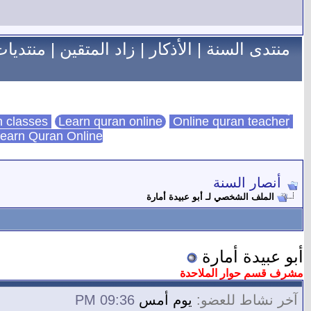
منتدى السنة
|
الأذكار
|
زاد المتقين
|
منتديات
Learn quran online
Online quran teacher
online quran classes
earn Quran Online
أنصار السنة
الملف الشخصي لـ أبو عبيدة أمارة
أبو عبيدة أمارة
مشرف قسم حوار الملاحدة
آخر نشاط للعضو:
يوم أمس
09:36 PM