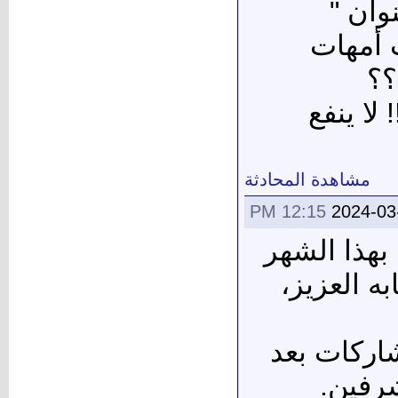
وان "
ب أمهات
؟؟
لا ينفع
مشاهدة المحادثة
12:15 PM
2024-03
 بهذا الشهر
ه العزيز،
اركات بعد
رفين.