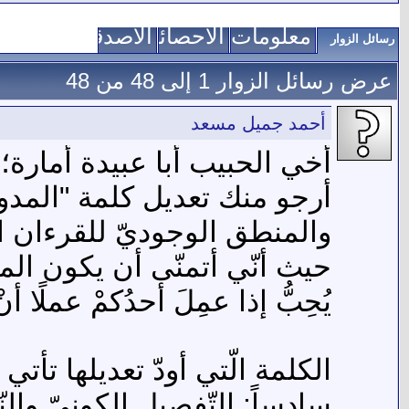
معلومات عني
الاحصائيات
الأصدقاء
رسائل الزوار
عرض رسائل الزوار 1 إلى
48
من
48
أحمد جميل مسعد
أخي الحبيب أبا عبيدة أمارة؛ 
أرجو منك تعديل كلمة "المدويّ
والمنطق الوجوديّ للقرءان ا
حيث أنّي أتمنّى أن يكون المو
يُحِبُّ إذا عمِلَ أحدُكمْ عملًا أنْ ي
الكلمة الّتي أودّ تعديلها تأت
سادساً: التّفصيل الكونيّ والنّهايات