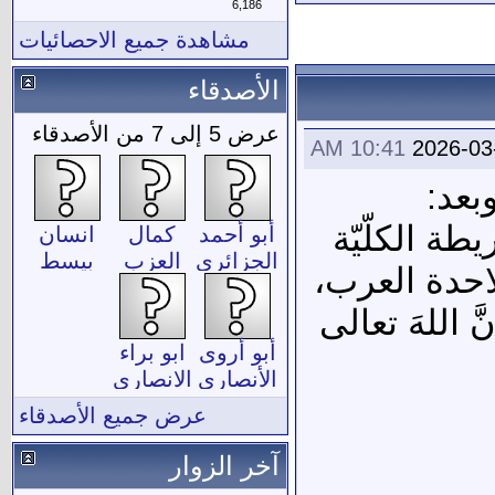
6,186
مشاهدة جميع الاحصائيات
الأصدقاء
عرض 5 إلى 7 من الأصدقاء
10:41 AM
2026-03
بعد:
طة الكلّيّة
أبو أحمد
كمال
انسان
الجزائري
العزب
بيسط
احدة العرب،
اللهَ تعالى
أبو أروى
ابو براء
الأنصاري
الانصارى
عرض جميع الأصدقاء
آخر الزوار