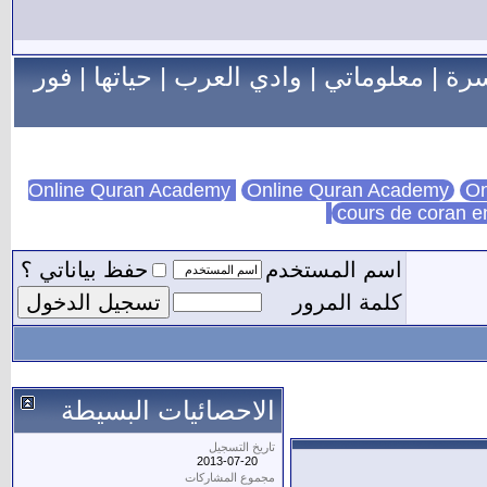
سرة
|
معلوماتي
|
وادي العرب
|
حياتها
|
فور
Online Quran Academy
On
cours de coran e
اسم المستخدم
حفظ بياناتي ؟
كلمة المرور
الاحصائيات البسيطة
تاريخ التسجيل
2013-07-20
مجموع المشاركات