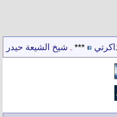
ي
***
شيخ الشيعة حيدر حب الل