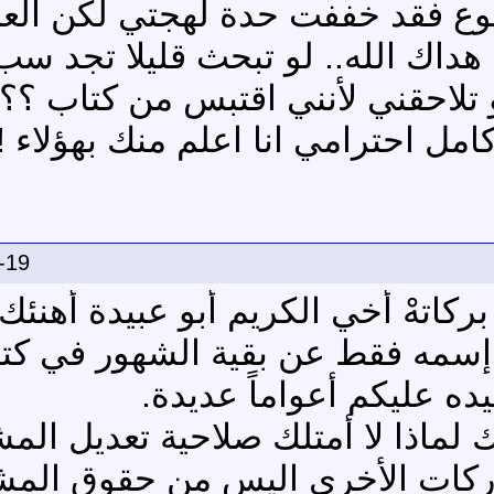
ع فقد خففت حدة لهجتي لكن العن
 هداك الله.. لو تبحث قليلا تجد س
و تلاحقني لأنني اقتبس من كتاب ؟؟
مل احترامي انا اعلم منك بهؤلاء !! 
-19
 بركاتهْ أخي الكريم أبو عبيدة أهنئك
 إسمه فقط عن بقية الشهور في كتاب
عيده عليكم أعواماً عديدة.
ماذا لا أمتلك صلاحية تعديل المش
اركات الأخرى اليس من حقوق المش