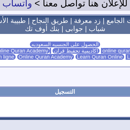
للإعلان هنا تواصل معنا >
واتساب
 الجامع
|
زد معرفة
|
طريق النجاح
|
طبيبة الأ
شباب
|
جوابى
|
بنك أوف تك
الحصول على الجنسيه السعوديه
اكاديمية تحفيظ قران
Online Quran Academy
line Quran Academy
n ligne
Online Quran Academy
Learn Quran Online
L
التسجيل