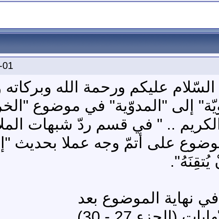
-01
السّلام عليكم ورحمة الله وبركاته و
ة" إلى "المدوّية" في موضوع "الخري
لكريم .. " في قسم ردّ شبهات المل
ضوع على أتمّ وجه عملا بحديث "إنَّ 
ُتقِنَهُ".
ي في نهاية الموضوع بعد
 (الجزء 27 - 30)