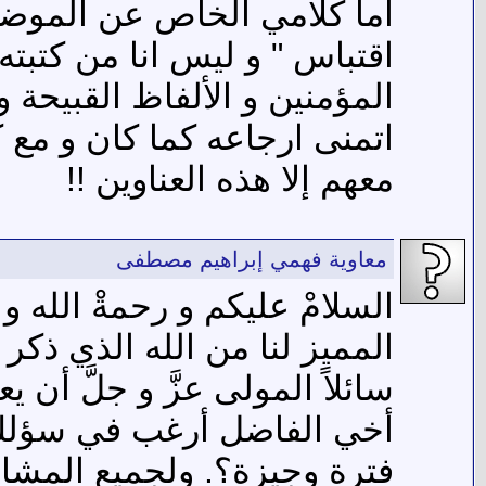
اما كلامي الخاص عن الموضو
اقتباس " و ليس انا من كتبته
المؤمنين و الألفاظ القبيحة 
اتمنى ارجاعه كما كان و مع كا
معهم إلا هذه العناوين !!
معاوية فهمي إبراهيم مصطفى
السلامْ عليكم و رحمةْ الله و
المميز لنا من الله الذي ذكر
سائلاً المولى عزَّ و جلَّ أن ي
أخي الفاضل أرغب في سؤلك ل
فترة وجيزة؟. ولجميع المش