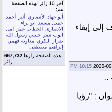
آخر 10 زائر لهذه الصفحة
هم:
أبو جهاد الأنصاري
أثير
أحمد
جميل مسعد
ابو براء
 إلى إبقاء
الانصارى
الخطاب عمر
امل
ايوب نصر
حبيبي رسول الله
ضرار البكري
معاوية فهمي
إبراهيم مصطفى
هذه الصفحة زارها
667,732
زائر
10:15 PM
2025-09
..
ن : "رؤيا