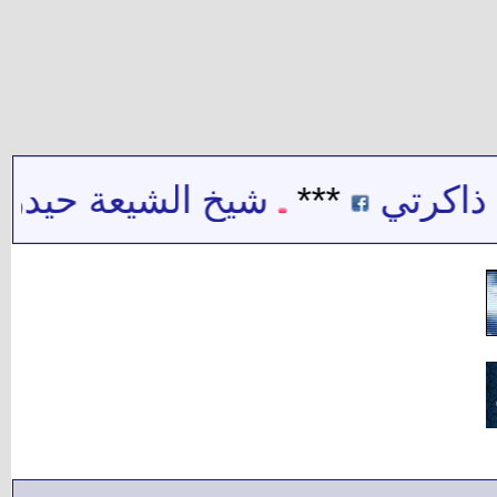
رتي
***
شيخ الشيعة حيدر حب ال