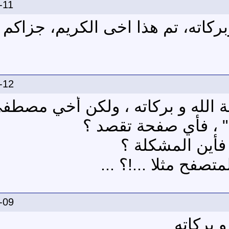
-11
ركاته، تم هذا اخى الكريم، جزاكم ا
-12
 الله و بركاته ، ولكن أخي مصطفى
 ، فأي صفحة تقصد ؟
فأين المشكلة ؟
صفح مثلا ...!؟ ...
-09
 بركاته