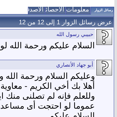
معلومات عني
الاحصائيات
الأصدقاء
رسائل الزوار
عرض رسائل الزوار 1 إلى
12
من
12
حبيبي رسول الله
السلام عليكم ورحمة الله 
أبو جهاد الأنصاري
وعليكم السلام ورحمة الله وب
أهلا بك أخي الكريم - معاوية
وللعلم فإنه لم تصلنى منك اي
عموما لو احتجت أى مساعدة 
السلام عليكم