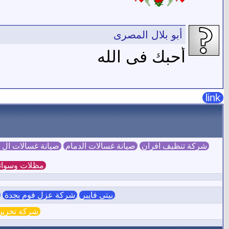
أبو بلال المصرى
أحبك فى الله
link
شركة تنظيف افران
صيانة غسالات الدمام
صيانة غسالات ال
مظلات وسوات
بيتي فايبر
شركة عزل فوم بجدة
ش
شركة تخزين 