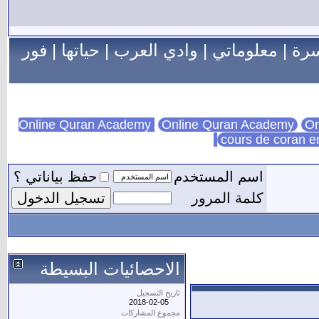
سرة
|
معلوماتي
|
وادي العرب
|
حياتها
|
فور
Online Quran Academy
On
cours de coran e
اسم المستخدم
حفظ بياناتي ؟
كلمة المرور
الاحصائيات البسيطة
تاريخ التسجيل
2018-02-05
مجموع المشاركات