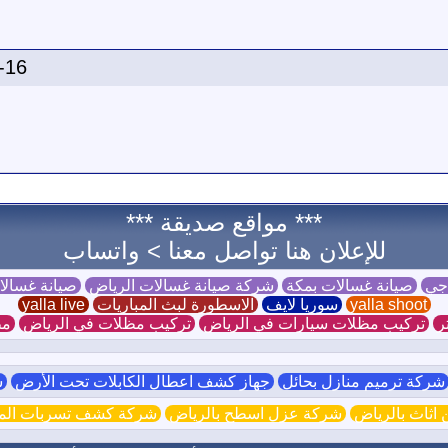
-16
*** مواقع صديقة ***
للإعلان هنا تواصل معنا >
واتساب
 جي
صيانة غسالات بمكة
شركة صيانة غسالات الرياض
صيانة غسال
yalla shoot
سوريا لايف
الاسطورة لبث المباريات
yalla live
ر
تركيب مظلات سيارات في الرياض
تركيب مظلات في الرياض
مظ
ركة ترميم منازل بحائل
جهاز كشف اعطال الكابلات تحت الأرض
ش
اثاث بالرياض
شركة عزل اسطح بالرياض
شركة كشف تسربات الميا