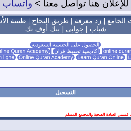
للإعلان هنا تواصل معنا >
واتساب
 الجامع
|
زد معرفة
|
طريق النجاح
|
طبيبة الأ
شباب
|
جوابى
|
بنك أوف تك
الحصول على الجنسيه السعوديه
اكاديمية تحفيظ قران
Online Quran Academy
line Quran Academy
n ligne
Online Quran Academy
Learn Quran Online
L
التسجيل
سمي العيادة الصحية والمجتمع المسلم