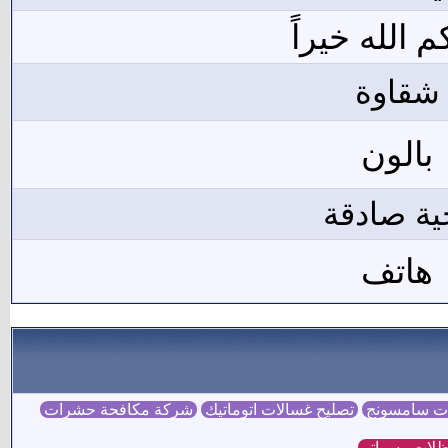
 الله خيراً
شقاوة
بالون
ية صادقة
هاتف
ات سامسونج
تصليح غسالات اتوماتيك
شركة مكافحة حشرات
لات وسواتر