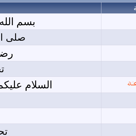
بسم الله
صلى ال
رضى
تح
السلام عليكم
تح