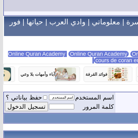
سرة
|
معلوماتي
|
وادي العرب
|
حياتها
|
فور
Online Quran Academy
On
cours de coran e
فوائد القرفة
آباء وأمهات بلا وعي
اسم المستخدم
حفظ بياناتي ؟
كلمة المرور