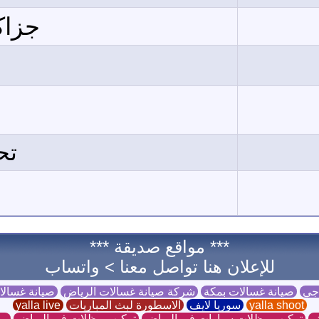
جزاكم
تح
*** مواقع صديقة ***
للإعلان هنا تواصل معنا >
واتساب
 جي
صيانة غسالات بمكة
شركة صيانة غسالات الرياض
صيانة غسال
yalla shoot
سوريا لايف
الاسطورة لبث المباريات
yalla live
ر
تركيب مظلات سيارات في الرياض
تركيب مظلات في الرياض
مظ