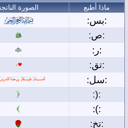
ماذا أطبع
الصورة الناتجة
:بس:
:ص:
:ر:
:تق:
:سل:
:(:
:):
:تخ: