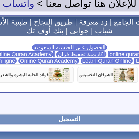
للإعلان هنا تواصل معنا >
واتساب
 الجامع
|
زد معرفة
|
طريق النجاح
|
طبيبة الأ
شباب
|
جوابى
|
بنك أوف تك
الحصول على الجنسيه السعوديه
اكاديمية تحفيظ قران
Online Quran Academy
line Quran Academy
n ligne
Online Quran Academy
Learn Quran Online
L
الشوفان للتخسيس
فوائد الحلبة للبشرة والشعر
التسجيل