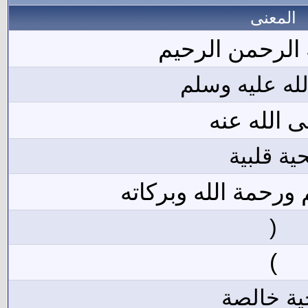
المعنى
 الرحمن الرحيم
له عليه وسلم
 الله عنه
ية قلبية
 ورحمة الله وبركاته
(
)
ية خالصة