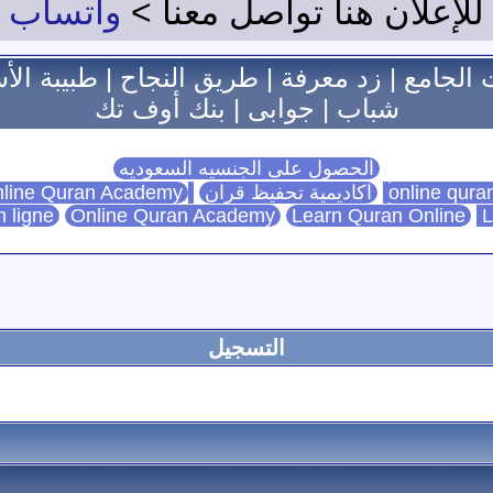
للإعلان هنا تواصل معنا >
واتساب
 الجامع
|
زد معرفة
|
طريق النجاح
|
طبيبة الأ
شباب
|
جوابى
|
بنك أوف تك
الحصول على الجنسيه السعوديه
اكاديمية تحفيظ قران
Online Quran Academy
line Quran Academy
n ligne
Online Quran Academy
Learn Quran Online
L
التسجيل