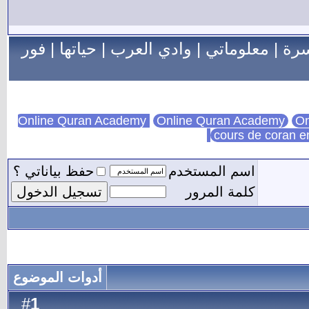
سرة
|
معلوماتي
|
وادي العرب
|
حياتها
|
فور
Online Quran Academy
On
cours de coran e
اسم المستخدم
حفظ بياناتي ؟
كلمة المرور
أدوات الموضوع
1
#