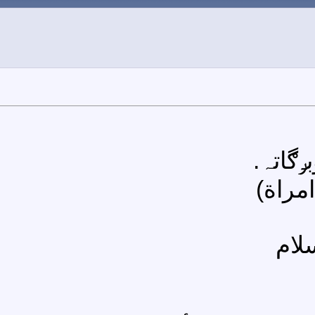
ݛڰاتہ.
امراة)
لام