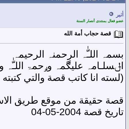
أثير
عضو فعال بمنتدى أنصار السنة
قصة حجاب أمة الله
بسمہ اللـّٰہ الرحمنہ الرحيمہ
اݪسلـامہ عليڰمہ وݛحمۃ اللـّٰہ وب
(لسته انا كاتب قصة والتي كتبته 
قصة حقيقة من موقع طريق الاس
تاريخ قصة 2004-05-04