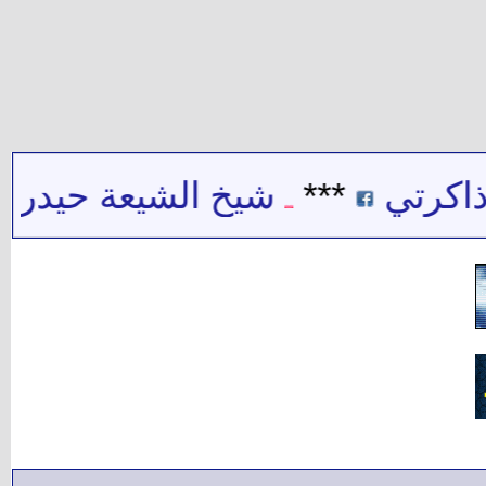
ي
***
شيخ الشيعة حيدر حب الل