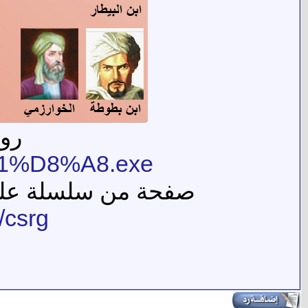
روا
8%B1%D8%A8.exe
صفحة من سلسلة علماء
/csrg/