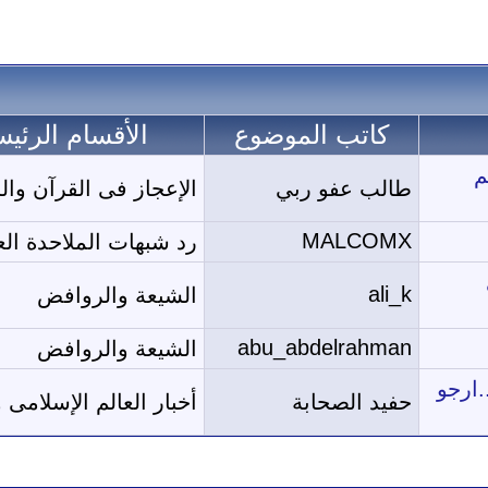
كاتب الموضوع
الأقسام الرئيس
م
طالب عفو ربي
الإعجاز فى القرآن وال
MALCOMX
رد شبهات الملاحدة ال
ali_k
الشيعة والروافض
abu_abdelrahman
الشيعة والروافض
.ارجو
حفيد الصحابة
أخبار العالم الإسلامى و