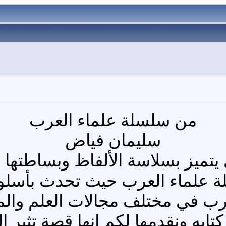
من سلسلة علماء العرب
سليمان فياض
تميز بسلاسة الألفاظ وبساطتها ،و
 علماء العرب حيث تحدث بأسلوب
ب في مختلف مجالات العلم والمعر
به ونقدمها لكم إنها قصة تثير الف