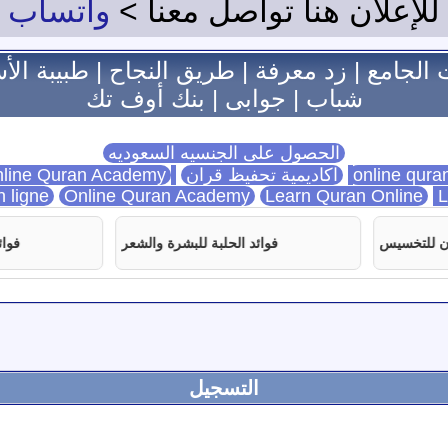
للإعلان هنا تواصل معنا >
واتساب
 الجامع
|
زد معرفة
|
طريق النجاح
|
طبيبة الأ
شباب
|
جوابى
|
بنك أوف تك
الحصول على الجنسيه السعوديه
اكاديمية تحفيظ قران
Online Quran Academy
line Quran Academy
n ligne
Online Quran Academy
Learn Quran Online
L
يس
فوائد الحلبة للبشرة والشعر
فوائد القرفة
التسجيل