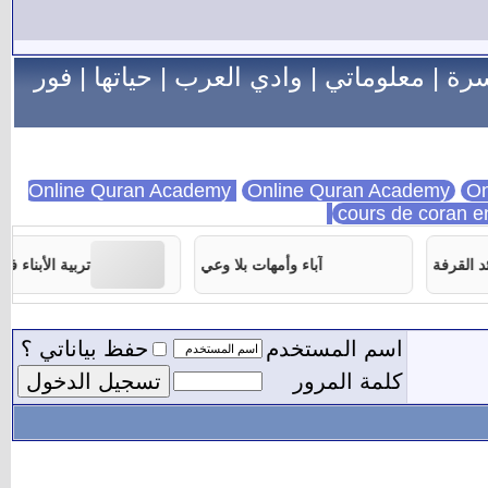
سرة
|
معلوماتي
|
وادي العرب
|
حياتها
|
فور
Online Quran Academy
On
cours de coran e
آباء وأمهات بلا وعي
تربية الأبناء في غياب ال
اسم المستخدم
حفظ بياناتي ؟
كلمة المرور