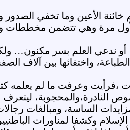
 خائنة الأعين وما تخفي الصدور وب
 لأول مرة وهي تتضمن مخططات و
…
، أو ندعي العلم بسر مكنون
ولكن
طباعة، واختفائها بين آلاف الص
ليات ،فرأيت وعرفت ما لم يعلمه كث
ص النادرة،والمحجوبة، ليتعرف من 
زايدات الساسة، ومبالغات رجالات 
الإسلام وكشفا لمناورات الباطني