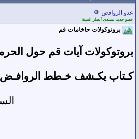
عدو الروافض
عضو جديد بمنتدى أنصار السنة
بروتوكولات حاخامات قم
بروتوكولات آيات قم حول الحرم
كـتاب يكـشف خـطط الروافـض
السر