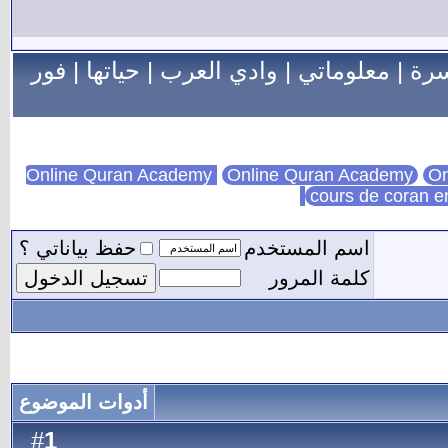
سرة
|
معلوماتي
|
وادي العرب
|
حياتها
|
فور
Online Quran Academy
On
cours de coran e
اسم المستخدم
حفظ بياناتي ؟
كلمة المرور
أدوات الموضوع
1
#