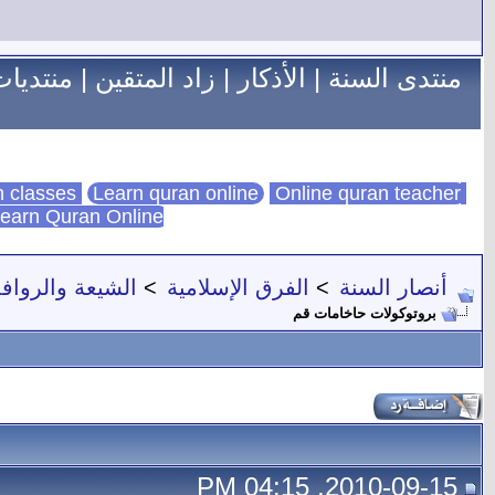
منتدى السنة
|
الأذكار
|
زاد المتقين
|
منتديات
Learn quran online
Online quran teacher
online quran classes
earn Quran Online
أنصار السنة
>
الفرق الإسلامية
>
الشيعة والروا
بروتوكولات حاخامات قم
2010-09-15, 04:15 PM