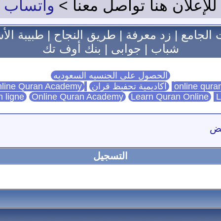
للإعلان هنا تواصل معنا >
واتساب
 الجامع
|
زد معرفة
|
طريق النجاح
|
طبيبة الأ
شباب
|
جوابى
|
بنك أوف تك
الحصول على الجنسيه السعوديه
اكاديمية تحفيظ قران
Online Quran Academy
line Quran Academy
n ligne
Online Quran Academy
Learn Quran Online
L
فض
التسجيل