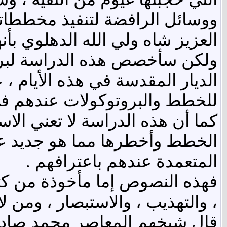
ووسائل الرافضة لتنفيذ مخططاته
العزيز شاه ولي الله الدهلوي بأنه
ولكن سأخصص هذه الدراسة لبروت
الديار المقدسة في هذه الأيام 
للخطط والبروتوكولات عندهم ف
كما أن هذه الدراسة لا تعني ال
الخطط وأخطرها مما هو جديد عل
المتعمدة عندهم باعترافهم .
فهذه النصوص إما مأخوذة من كتب
، والتهذيب ، والاستبصار ، ومن لا
قال شيخهم المعاصر محمد صادق ال