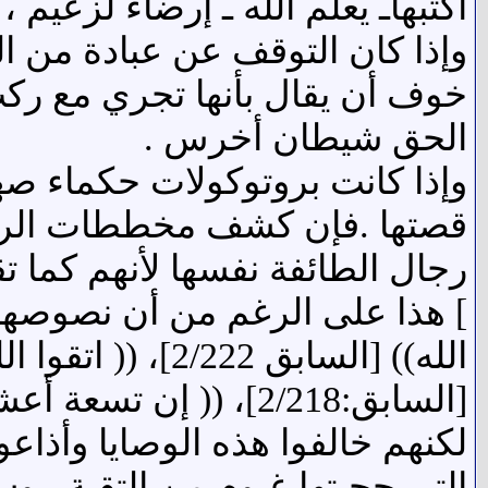
أكتبهاـ يعلم الله ـ إرضاء لزعيم ،
وإذا كان التوقف عن عبادة من ا
خوف أن يقال بأنها تجري مع ر
الحق شيطان أخرس .
وإذا كانت بروتوكولات حكماء 
قصتها .فإن كشف مخططات الرواف
] هذا على الرغم من أن نصوصهم ت
الله)) [السابق 2
لكنهم خالفوا هذه الوصايا وأذاعو
التي حجبتها غيوم من التقية ، و