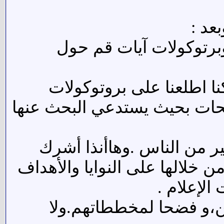
عد :
برتوكولات آيات قم حول
ا اطلعنا على بروتوكولات
فحات بحيث يستدعي البحث عنها
ير من الناس .وهاأنذا أشرك
خلالها على النوايا والأهداف
الإعلام .
ين،و فضحا لمخططاتهم.ولا