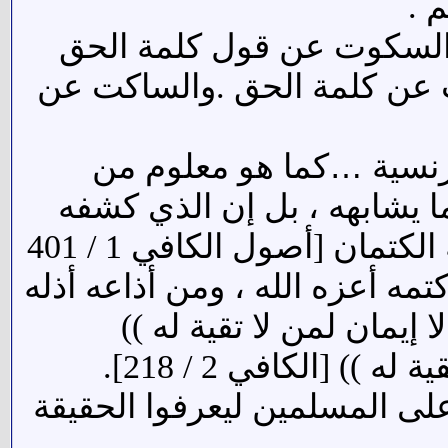
م .
ن السكوت عن قول كلمة الحق
 عن كلمة الحق .والساكت عن
…
رنسية
كما هو معلوم من
يشابهه ، بل إن الذي كشفه
رجال الطائفة نفسها لأنهم كما تقول أخبارهم : مبتلون بالنزق وقلة الكتمان [أصول الكافي 1 / 401
ه أعزه الله ، ومن أذاعه أذله
 فإنه لا إيمان لمن لا تقية له ))
[السابق:2/218]، (( إن تسعة أعشار الدين في التقية ولا دين لم لا تقية له )) [الكافي 2 / 218].
 على المسلمين ليعرفوا الحقيقة