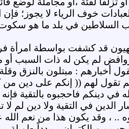
 أو تزلفا لفئة ،أو مجاملة لوضع قائ
لعبادات خوف الرياء لا يجوز؛ فإ
كب السلاطين في بلد ما هو سكوت
صهيون قد كشفت بواسطة امرأة ف
ض لم يكن له ذات السبب أو ما 
قول لهم (( إنكم على دين من كتم
2/22]، (( اتقوا الله في دينكم فاحجبوه بالتقية
ه .. ، وقد يكون هذا من نعم الله
سحب من الكتمان ، مدداً طويلة .