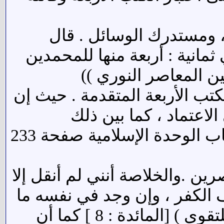
ل ، ومستدرك الوسائل . قال
مانية : أربعة منها للمحمدين
سين المعاصر النوري ))
كتب الأربعة المتقدمة . حيث إن
 الاعتماد ، كما بين ذلك
المجلسي في بحاره [منهاج عملي للتقريب ( مقال للحائري في كتاب الوحدة الإسلامية صفحة 233
ين .والخلاصة أنني لم أنقل إلا
 الكفر ، وإن وجد في نفسه ما
وجد ( ولا يجرمنكم شنئان قوم على أن لا تعدلوا اعدلوا هو اقرب للتقوى ) [المائدة : 8 ] كما أن