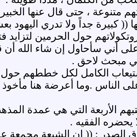
م متنوعة ، حتى قال عنها الخبير 
ا (( كبيرة جداً ولا تدري اليهود بع
كولاتهم حول الحرمين لتزايد ف
، على أني سأحاول إن شاء الله أ
ي مبحث لاحق .
استيعاب الكامل لكل خططهم حول 
ى الناس .وما أعرضة هنا مأخوذ 
هم الأربعة التي هي عمدة المذهب
 يحضره الفقيه .
صدر : (( إن الشيعة مجمعة على ا