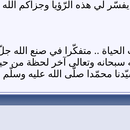
فسّر لي هذه الرّؤيا وجزاكم الله 
حياة .. متفكّرا في صنع الله جلّ 
سبحانه وتعالى آخر لحظة من حياته 
دنا محمّدا صلّى الله عليه وسلّم ع