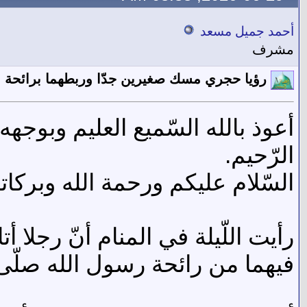
أحمد جميل مسعد
مشرف
رؤيا حجري مسك صغيرين جدّا وربطهما برائحة ال
أعوذ بالله السّميع العليم وبوجه
الرّحيم.
السّلام عليكم ورحمة الله وبركاته
رأيت اللّيلة في المنام أنّ رجل
فيهما من رائحة رسول الله صلّى 