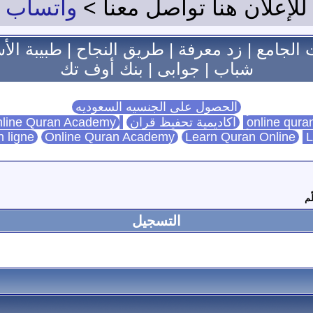
للإعلان هنا تواصل معنا >
واتساب
 الجامع
|
زد معرفة
|
طريق النجاح
|
طبيبة الأ
شباب
|
جوابى
|
بنك أوف تك
الحصول على الجنسيه السعوديه
اكاديمية تحفيظ قران
Online Quran Academy
line Quran Academy
n ligne
Online Quran Academy
Learn Quran Online
L
ّم
التسجيل