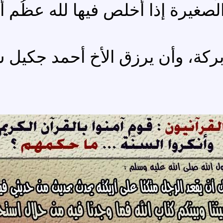
صغيرة إذا أُخلص فيها لله عظُم أ
وبركة، وأن يرزق الأخ أحمد جكيل 