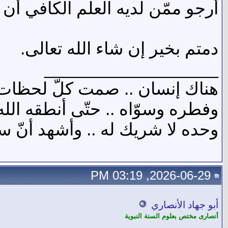
أرجو ممّن لديه العلم الكافي أن ي
دمتم بخير إن شاء الله تعالى.
__________________
هناك إنسان .. صمت كلّ لحظات ال
وفطره وسوّاه .. حتّى أنطقه الله 
وحده لا شريك له .. وأشهد أنّ سيّ
2026-06-29, 03:19 PM
أبو جهاد الأنصاري
أنصارى مختص بعلوم السنة النبوية