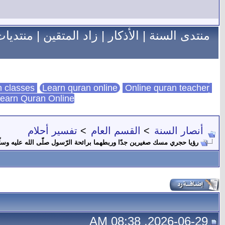
منتدى السنة
|
الأذكار
|
زاد المتقين
|
منتديات
Learn quran online
Online quran teacher
online quran classes
earn Quran Online
أنصار السنة
>
القسم العام
>
تفسير أحلام
رؤيا حجري مسك صغيرين جدّا وربطهما برائحة الرّسول صلّى الله عليه وسل
2026-06-29, 08:38 AM