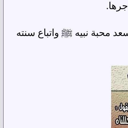
جرها.
سعد محبة نبيه ﷺ واتباع سنته