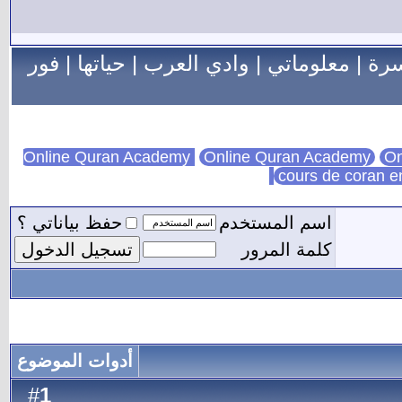
سرة
|
معلوماتي
|
وادي العرب
|
حياتها
|
فور
Online Quran Academy
On
cours de coran e
اسم المستخدم
حفظ بياناتي ؟
كلمة المرور
أدوات الموضوع
1
#