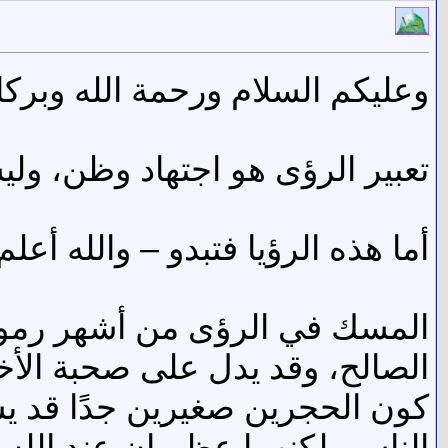
وعليكم السلام ورحمة الله وبركات
تعبير الرؤى هو اجتهاد وظن، وليس 
أما هذه الرؤيا فتبدو – والله أعل
المسك في الرؤى من أشهر رموز ا
الصالح، وقد يدل على صحبة الأخي
كون الحجرين صغيرين جدًا قد ي
الناس، لكنهما عظيمان عند الله، 