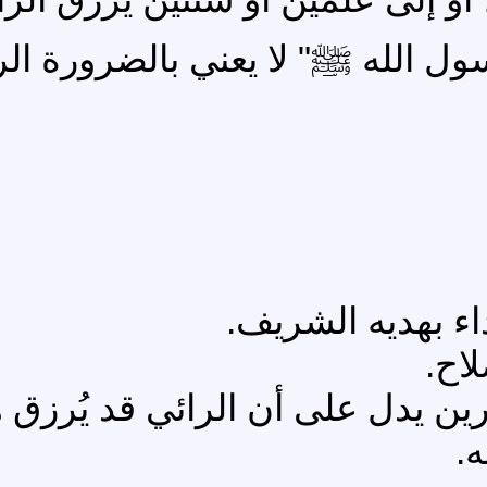
ل الله ﷺ" لا يعني بالضرورة الرا
اء بهديه الشريف.
اح.
ن يدل على أن الرائي قد يُرزق هد
ه.