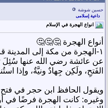
حسين شوشة
داعية إسلامى
انواع الهجرة في الإسلام
أنواع الهجرة 🤔🤔🤔
١-الهجرة من مكة إلى المدينة قد انتهت لأنها أصبحت دار إسلام وسلام
عن عائشة رضي الله عنها سُئِلَ رَسول
الفَتحِ، ولَكِن جِهادٌ ونيَّةٌ، وإذا استُ
ويقول الحافظ ابن حجر في فتح ال
وغيره: كانت الهجرة فرضًا في أو