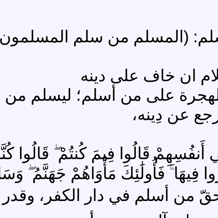
سلم: (المسلم من سلم المسلمون 
هجرة على من أسلم؛ ليسلم من أذى
جع عن دِينه،
ِمِي أَنفُسِهِمْ قَالُوا فِيمَ كُنتُمْ ۖ قَالُوا ك
فِيهَا ۚ فَأُولَٰئِكَ مَأْوَاهُمْ جَهَنَّمُ ۖ وَسَاءَتْ 
قّ من أسلم في دار الكفر، وقدر 