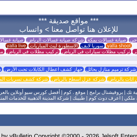
*** مواقع صديقة ***
للإعلان هنا تواصل معنا >
واتساب
 جي
صيانة غسالات بمكة
شركة صيانة غسالات الرياض
صيانة غسال
yalla shoot
سوريا لايف
الاسطورة لبث المباريات
yalla live
ر
تركيب مظلات سيارات في الرياض
تركيب مظلات في الرياض
مظ
ركة ترميم منازل بحائل
جهاز كشف اعطال الكابلات تحت الأرض
ش
اثاث بالرياض
شركة عزل اسطح بالرياض
شركة كشف تسربات الميا
ية تك
|
بروفيشنال برامج
|
موقع . كوم
|
أفضل كورس سيو أونلاين بالعر
 ملكي
|
اعرف دوت كوم
|
طبيبك
|
شركة المدينة الذهبية للخدمات المنز
by vBulletin Copyright ©2000 - 2026 Jelsoft Enterp