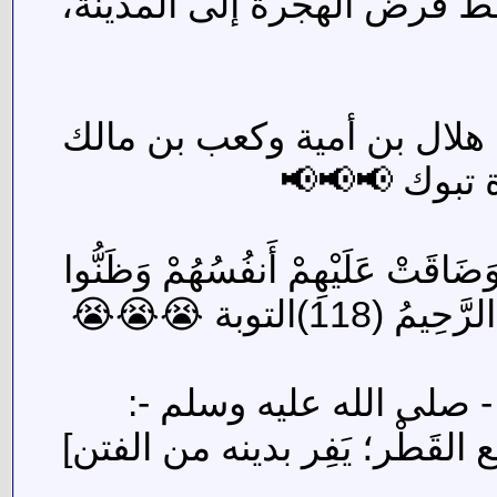
سقط فرض الهجرة إلى المدينة،
 هلال بن أمية وكعب بن مالك
ة تبوك 📢📢📢
 وَضَاقَتْ عَلَيْهِمْ أَنفُسُهُمْ وَظَنُّوا
11)التوبة 😭😭😭
 صلى الله عليه وسلم -:
لقَطْر؛ يَفِر بدينه من الفتن]