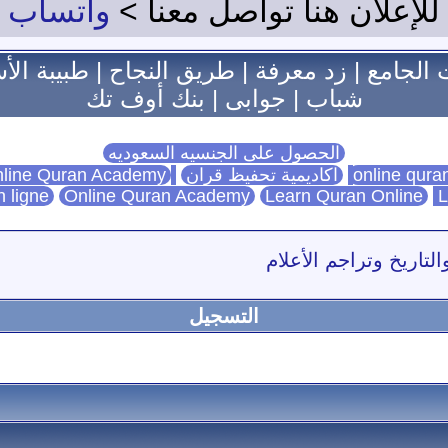
للإعلان هنا تواصل معنا >
واتساب
 الجامع
|
زد معرفة
|
طريق النجاح
|
طبيبة الأ
شباب
|
جوابى
|
بنك أوف تك
الحصول على الجنسيه السعوديه
اكاديمية تحفيظ قران
Online Quran Academy
line Quran Academy
n ligne
Online Quran Academy
Learn Quran Online
L
التاريخ وتراجم الأعلام
التسجيل