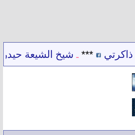
رتي
***
شيخ الشيعة حيدر حب ال