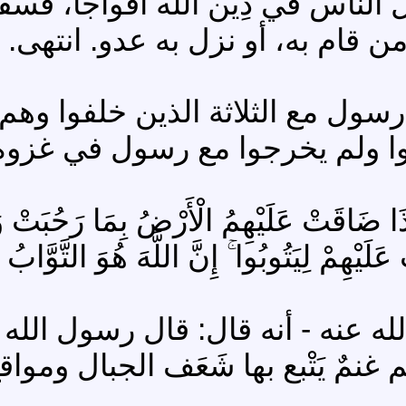
ل الناس في دِين الله أفواجًا، ف
 قام به، أو نزل به عدو. انتهى.
سول مع الثلاثة الذين خلفوا وهم
لفوا ولم يخرجوا مع رسول في غزو
 إِذَا ضَاقَتْ عَلَيْهِمُ الْأَرْضُ بِمَا رَحُبَتْ
يْهِمْ لِيَتُوبُوا ۚ إِنَّ اللَّهَ هُوَ التَّوَّابُ الرَّحِيمُ (8
 عنه - أنه قال: قال رسول الله -
مٌ يَتْبع بها شَعَف الجبال ومواقع ا