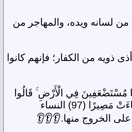
من لسانه ويده، والمهاجر من
 ذويه من الكفار؛ فإنهم كانوا
ُنَّا مُسْتَضْعَفِينَ فِي الْأَرْضِ ۚ قَالُوا
مَصِيرًا (97) النساء
على الخروج منها.👂👂👂