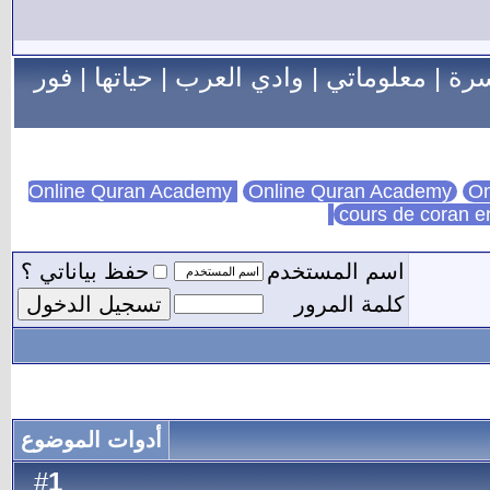
سرة
|
معلوماتي
|
وادي العرب
|
حياتها
|
فور
Online Quran Academy
On
cours de coran e
اسم المستخدم
حفظ بياناتي ؟
كلمة المرور
أدوات الموضوع
1
#