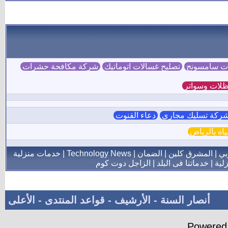
ات سامسونج
تصليح غسالات اتوماتيك
شركة مكافحة حشرات
لات وسواتر
ركة تسليك مجاري
دعاء القنوت
ه بالرياض
بي
|
المشرق كلين
|
الضمان
|
Technology News
|
خدمات منزلية
لية
|
خدماتنا فى البلد
|
الزاجل دوت كوم
أنصار السنة
-
الأرشيف
-
قواعد المنتدى
-
الأعلى
Powered 