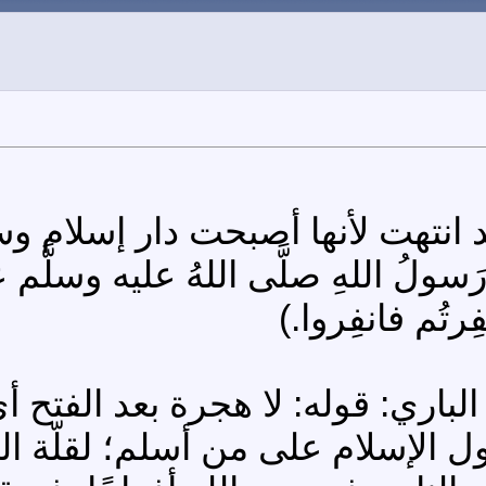
ُ اللهِ صلَّى اللهُ عليه وسلَّم عَنِ
نفِرتُم فانفِروا.)
باري: قوله: لا هجرة بعد الفتح أ
ل الإسلام على من أسلم؛ لقلّة ال