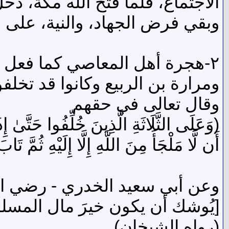
الاجتماع، فلما فتح الله مكة، دخ
وبقي فرض الجهاد، والنية، على من
٢-هجرة أهل المعاصي كما فعل ر
ومرارة بن الربيع وكانوا قد تخ
وقال تعالى في حقهم
(وَعَلَى الثَّلَاثَةِ الَّذِينَ خُلِّفُوا حَتَّىٰ
أَن لَّا مَلْجَأَ مِنَ اللَّهِ إِلَّا إِلَيْهِ ثُمَّ تَابَ عَلَ
وعن أبي سعيد الخدري - رضي الله
[يُوشك أن يكون خيرَ مال المسلم غن
(رواه الشيخان).