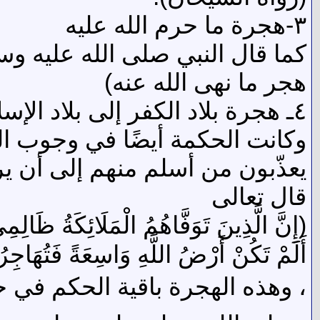
٣-هجرة ما حرم الله عليه
كما قال النبي صلى الله عليه و
هجر ما نهى الله عنه)
٤ـ هجرة بلاد الكفر إلى بلاد الإسلام ان خاف على دينه
وكانت الحكمة أيضًا في وجوب ال
يعذّبون من أسلم منهم إلى أن ير
قال تعالى
(إِنَّ الَّذِينَ تَوَفَّاهُمُ الْمَلَائِكَةُ ظَال
أَلَمْ تَكُنْ أَرْضُ اللَّهِ وَاسِعَةً فَتُهَاجِرُوا 
، وهذه الهجرة باقية الحكم في ح