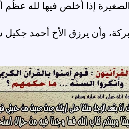
صغيرة إذا أُخلص فيها لله عظُم أ
وبركة، وأن يرزق الأخ أحمد جكيل 