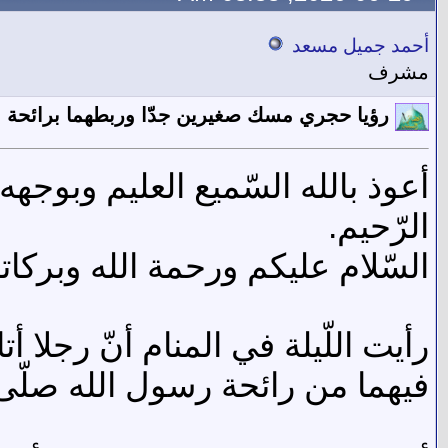
أحمد جميل مسعد
مشرف
رؤيا حجري مسك صغيرين جدّا وربطهما برائحة ال
أعوذ بالله السّميع العليم وبوجه
الرّحيم.
السّلام عليكم ورحمة الله وبركاته
رأيت اللّيلة في المنام أنّ رجل
فيهما من رائحة رسول الله صلّى 