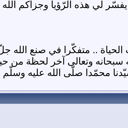
فسّر لي هذه الرّؤيا وجزاكم الله 
حياة .. متفكّرا في صنع الله جلّ 
سبحانه وتعالى آخر لحظة من حياته 
دنا محمّدا صلّى الله عليه وسلّم ع