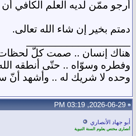
أرجو ممّن لديه العلم الكافي أن ي
دمتم بخير إن شاء الله تعالى.
__________________
هناك إنسان .. صمت كلّ لحظات ال
وفطره وسوّاه .. حتّى أنطقه الله 
وحده لا شريك له .. وأشهد أنّ سيّ
2026-06-29, 03:19 PM
أبو جهاد الأنصاري
أنصارى مختص بعلوم السنة النبوية