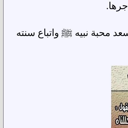
جرها.
سعد محبة نبيه ﷺ واتباع سنته