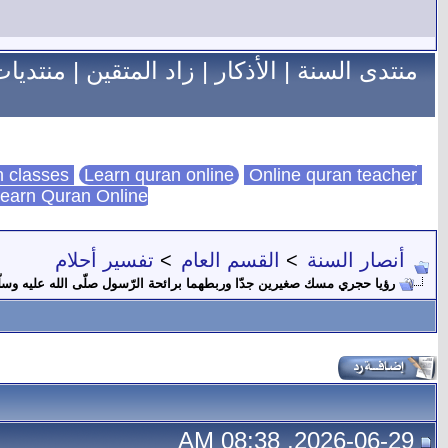
منتدى السنة
|
الأذكار
|
زاد المتقين
|
منتديات
Learn quran online
Online quran teacher
online quran classes
earn Quran Online
أنصار السنة
>
القسم العام
>
تفسير أحلام
رؤيا حجري مسك صغيرين جدّا وربطهما برائحة الرّسول صلّى الله عليه وسل
2026-06-29, 08:38 AM