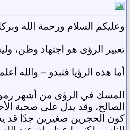
وعليكم السلام ورحمة الله وبركات
تعبير الرؤى هو اجتهاد وظن، وليس 
أما هذه الرؤيا فتبدو – والله أعل
المسك في الرؤى من أشهر رموز ا
الصالح، وقد يدل على صحبة الأخي
كون الحجرين صغيرين جدًا قد ي
الناس، لكنهما عظيمان عند الله، 