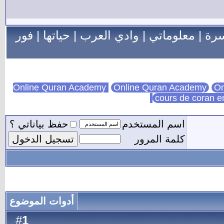
سرة
|
معلوماتي
|
وادي العرب
|
حياتها
|
فور
Online Quran Academy
On
cours de coran e
اسم المستخدم
حفظ بياناتي ؟
كلمة المرور
أدوات الموضوع
1
#