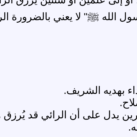
ل الله ﷺ" لا يعني بالضرورة الرا
اء بهديه الشريف.
اح.
ن يدل على أن الرائي قد يُرزق هد
ه.