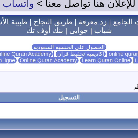
للإعلان هنا تواصل معنا >
واتساب
 الجامع
|
زد معرفة
|
طريق النجاح
|
طبيبة الأ
شباب
|
جوابى
|
بنك أوف تك
الحصول على الجنسيه السعوديه
اكاديمية تحفيظ قران
Online Quran Academy
line Quran Academy
n ligne
Online Quran Academy
Learn Quran Online
L
ّم
التسجيل