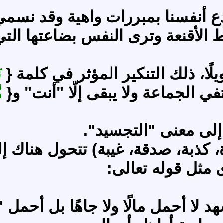
خدع أنفسنا بمبررات واهية وقد نسم
الأقنعة وترى النفس بضاعتها التي
ًا، ذلك التنكير المؤثر في كلمة {
ن
في الجماعة ولا يبقى إلّا "أنت" و{
م
إلى معنى "التجسيد".
اة، كذبة، صدقة، غيبة) تتحول هناك 
 مثل قوله تعالى:
لا أحمل مالًا ولا جاهًا بل أحمل "ك