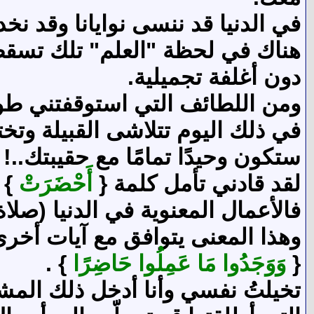
في الدنيا قد ننسى نوايانا وقد ن
هناك في لحظة "العلم" تلك تسقط 
دون أغلفة تجميلية.
ومن اللطائف التي استوقفتني طويل
في ذلك اليوم تتلاشى القبيلة وتخت
ستكون وحيدًا تمامًا مع حقيبتك..!
لقد قادني تأمل كلمة {
أَحْضَرَتْ
} 
فالأعمال المعنوية في الدنيا (صل
وهذا المعنى يتوافق مع آيات أخرى
{
وَوَجَدُوا مَا عَمِلُوا حَاضِرًا
} .
تخيلتُ نفسي وأنا أدخل ذلك المشهد 