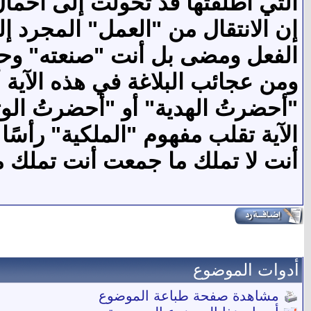
التي أطلقتها قد تحولّت إلى أحمال 
إن الانتقال من "العمل" المجرد 
الفعل ومضى بل أنت "صنعته" وحم
ومن عجائب البلاغة في هذه الآية أن
"أحضرتُ الهدية" أو "أحضرتُ الوثا
الآية تقلب مفهوم "الملكية" رأسً
أنت لا تملك ما جمعت أنت تملك م
أدوات الموضوع
مشاهدة صفحة طباعة الموضوع