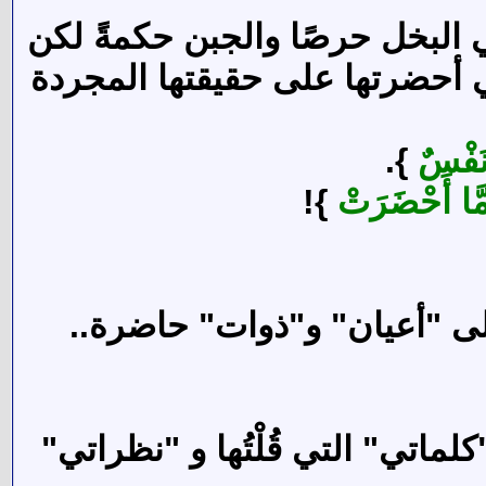
ي البخل حرصًا والجبن حكمةً لكن
 أحضرتها على حقيقتها المجردة
َفْسٌ
}.
َّا أَحْضَرَتْ
}!
إلى "أعيان" و"ذوات" حاضرة..
لماتي" التي قُلْتُها و "نظراتي"