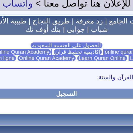
للإعلان هنا تواصل معنا >
واتساب
 الجامع
|
زد معرفة
|
طريق النجاح
|
طبيبة الأ
شباب
|
جوابى
|
بنك أوف تك
الحصول على الجنسيه السعوديه
اكاديمية تحفيظ قران
Online Quran Academy
line Quran Academy
n ligne
Online Quran Academy
Learn Quran Online
L
القرآن والسنة
التسجيل