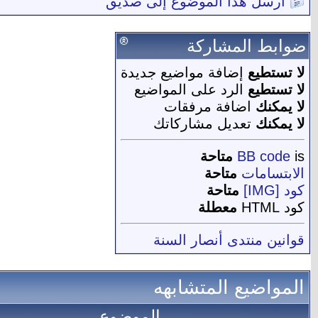
أرسل هذا الموضوع إلى صديق
ضوابط المشاركة
لا تستطيع
إضافة مواضيع جديدة
لا تستطيع
الرد على المواضيع
لا يمكنك
اضافة مرفقات
لا يمكنك
تعديل مشاركاتك
is
BB code
متاحة
الابتسامات
متاحة
كود [IMG]
متاحة
كود HTML
معطلة
قوانين منتدى أنصار السنة
المواضيع المتشابهه
الموضوع