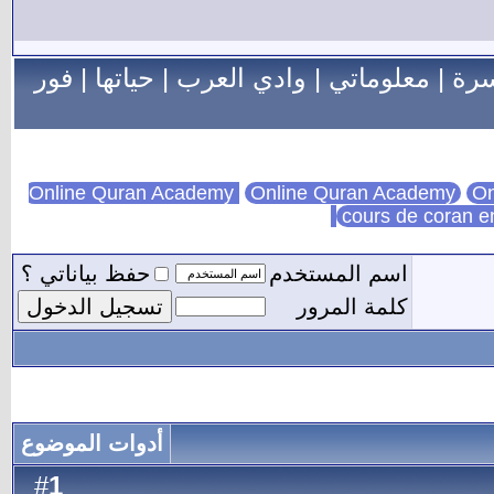
سرة
|
معلوماتي
|
وادي العرب
|
حياتها
|
فور
Online Quran Academy
On
cours de coran e
اسم المستخدم
حفظ بياناتي ؟
كلمة المرور
أدوات الموضوع
1
#