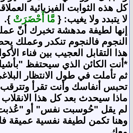
كل هذه الثوابت الفيزيائية العمل
لا يتبدد ولا يغيب: {
مَّا أَحْضَرَتْ
}.
إنها لطيفة مدهشة تخبرك أنّ عملك 
النجوم فالنجوم تنكدر وعملك يحض
هذا التقابل العجيب بين فناء الأك
*أنت الكائن الذي سيحتفظ "بأشيا
ثم تأملت في طول الانتظار البلا
تحبس أنفاسك وأنت تقرأ وتترقب 
ماذا سيحدث بعد كل هذا الانقلاب 
لم يقل "حُوسبت نفس" أو "عُذبت
وهنا تكمن لطيفة نفسية عميقة فال
معك.