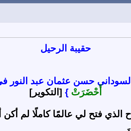
حقيبة الرحيل
 السوداني حسن عثمان عبد النور في
أَحْضَرَتْ
}
[التكوير]
الذي فتح لي عالمًا كاملًا لم أكن 