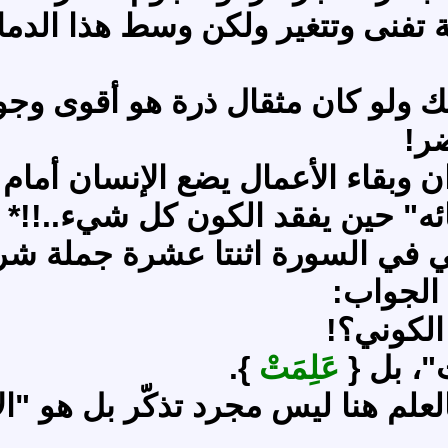
اقة تفنى وتتغير ولكن وسط هذا ال
ولو كان مثقال ذرة هو أقوى وجوداً 
ر!
وان وبقاء الأعمال يضع الإنسان أمام
ئه" حين يفقد الكون كل شيء..!!*
غي في السورة اثنتا عشرة جملة شرط
الجواب:
الكوني؟!
"، بل {
عَلِمَتْ
}.
علم هنا ليس مجرد تذكّر بل هو "الإ