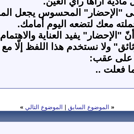
مادية أراها رأي العين.
إلى "الإحضار" المحسوس يجعل المس
لته معك لتضعه اليوم أمامك.
ّ "الإحضار" يفيد العناية والاهتما
ئق" ولا نستخدم هذا اللفظ إلّا مع 
ا على عقب:
ا فعلت ..
«
الموضوع السابق
|
الموضوع التالي
»