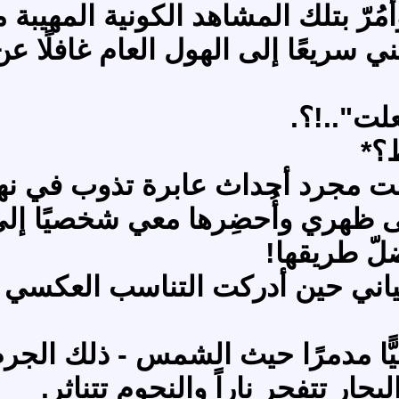
وأَمُرّ بتلك المشاهد الكونية المهي
هني سريعًا إلى الهول العام غافلًا ع
ت"..!؟.
ظ؟*
يست مجرد أحداث عابرة تذوب في نه
ى ظهري وأُحضِرها معي شخصيًا إل
ضلّ طريقها!
اني حين أدركت التناسب العكسي ال
يًّا مدمرًا حيث الشمس - ذلك الجرم
حار تتفجر ناراً والنجوم تتناثر.