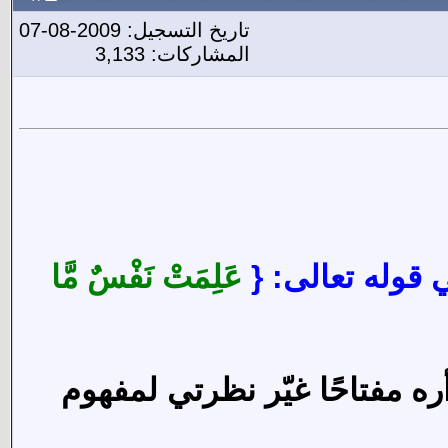
تاريخ التسجيل: 2009-08-07
المشاركات: 3,133
 قوله تعالى: {
عَلِمَتْ نَفْسٌ مَّا
أره مفتاحًا غيّر نظرتي لمفهوم