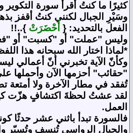
كثيرًا ما كنتُ أقرأ سورة التكوير 
وسَيْرِ الجبال لكنني كنتُ أقفز بذ
الفعل بالتحديد: {
أَحْضَرَتْ
}..!!
وليس "عملت" أو "كسبت" أو "فعل
*لماذا اختار الله سبحانه هذا اللف
وكأنّ الآية تخبرني أنّ أعمالي ل
"حقائب" أحزمها الآن وأحملها عل
تُفقد في مطار الآخرة ولا أمتعة ت
لقد عشتُ لحظةَ اكتشافٍ هزّت كي
العمل.
فالسورة تبدأ باثني عشر حدثًا كون
والجبال الرواسي تُنسف وتُسيّر والب