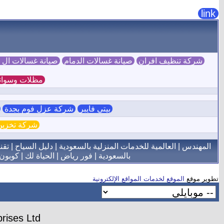
link
شركة تنظيف افران
صيانة غسالات الدمام
صيانة غسالات ال
مظلات وسوات
بيتي فايبر
شركة عزل فوم بجدة
ش
شركة تخزين 
المهندس
|
العالمية للخدمات المنزلية بالسعودية
|
دليل السياح
|
تقن
بالسعودية
|
فور رياض
|
الحياة لك
|
كوبون
تطوير موقع
الموقع لخدمات المواقع الإلكترونية
rises Ltd