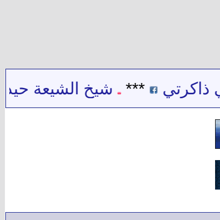
اكرتي
***
شيخ الشيعة حيدر حب 