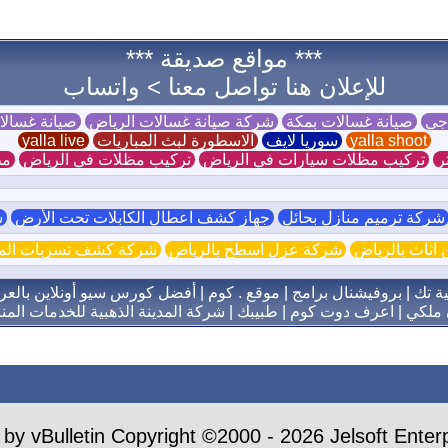
*** مواقع صديقة ***
للإعلان هنا تواصل معنا >
واتساب
 جي
صيانة غسالات بمكة
شركة صيانة غسالات الرياض
صيانة غسال
yalla shoot
سوريا لايف
الاسطورة لبث المباريات
yalla live
ر
تركيب مظلات سيارات في الرياض
تركيب مظلات في الرياض
مظ
ركة ترميم منازل بحائل
جهاز كشف اعطال الكابلات تحت الأرض
ش
اثاث بالرياض
شركة عزل اسطح بالرياض
شركة كشف تسربات الميا
ية تك
|
بروفيشنال برامج
|
موقع . كوم
|
أفضل كورس سيو أونلاين بالعر
 ملكي
|
اعرف دوت كوم
|
طبيبك
|
شركة المدينة الذهبية للخدمات المنز
by vBulletin Copyright ©2000 - 2026 Jelsoft Enterp