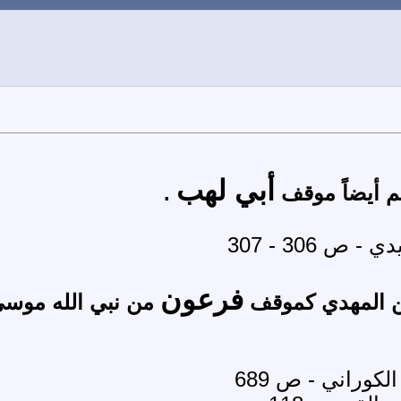
أبي لهب
م أيضاً موقف
.
 306 - 307
فرعون
من المهدي كموقف
من نبي الله موسى
كوراني - ص 689