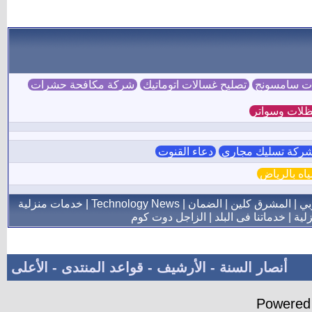
ات سامسونج
تصليح غسالات اتوماتيك
شركة مكافحة حشرات
لات وسواتر
ركة تسليك مجاري
دعاء القنوت
ه بالرياض
بي
|
المشرق كلين
|
الضمان
|
Technology News
|
خدمات منزلية
لية
|
خدماتنا فى البلد
|
الزاجل دوت كوم
أنصار السنة
-
الأرشيف
-
قواعد المنتدى
-
الأعلى
Powered 