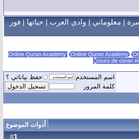
سرة
|
معلوماتي
|
وادي العرب
|
حياتها
|
فور
Online Quran Academy
On
cours de coran e
اسم المستخدم
حفظ بياناتي ؟
كلمة المرور
أدوات الموضوع
1
#