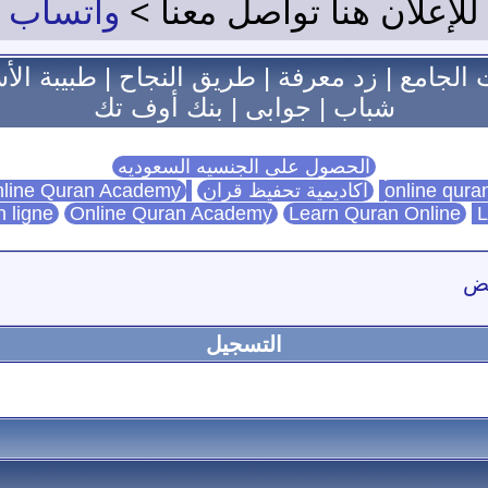
للإعلان هنا تواصل معنا >
واتساب
 الجامع
|
زد معرفة
|
طريق النجاح
|
طبيبة الأ
شباب
|
جوابى
|
بنك أوف تك
الحصول على الجنسيه السعوديه
اكاديمية تحفيظ قران
Online Quran Academy
line Quran Academy
n ligne
Online Quran Academy
Learn Quran Online
L
فض
التسجيل